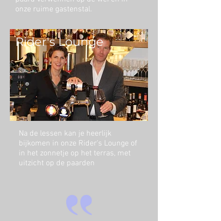
onze ruime gastenstal.
Rider's Lounge
Na de lessen kan je heerlijk
bijkomen in onze Rider's Lounge of
in het zonnetje op het terras, met
uitzicht op de paarden