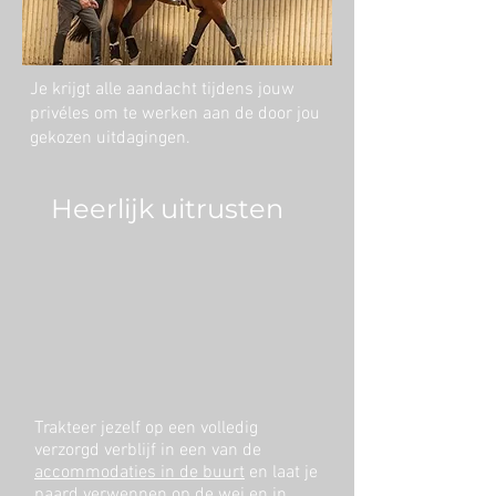
Je krijgt alle aandacht tijdens jouw
privéles om te werken aan de door jou
gekozen uitdagingen.
Heerlijk uitrusten
Trakteer jezelf op een volledig
verzorgd verblijf in een van de
accommodaties in de buurt
en laat je
paard verwennen op de wei en in