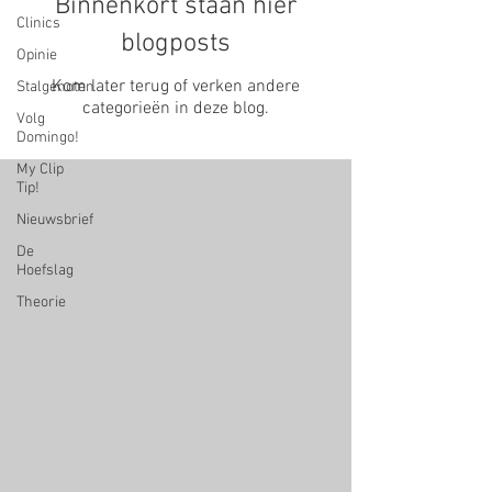
Binnenkort staan hier
Clinics
blogposts
Opinie
Kom later terug of verken andere
Stalgenoten
categorieën in deze blog.
Volg
Domingo!
My Clip
Tip!
Nieuwsbrief
De
Hoefslag
Theorie