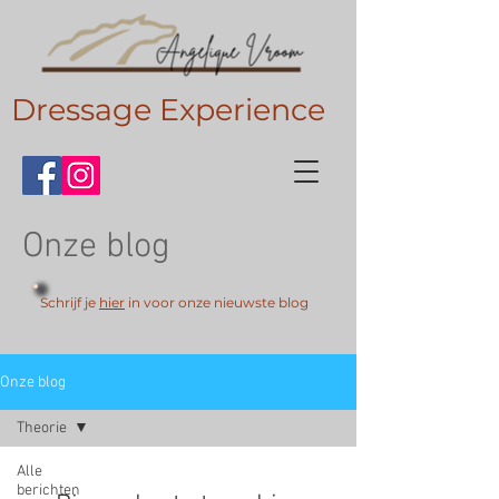
Dressage Experience
Onze blog
Schrijf je
hier
in voor onze nieuwste blog
Onze blog
Theorie
Alle
berichten