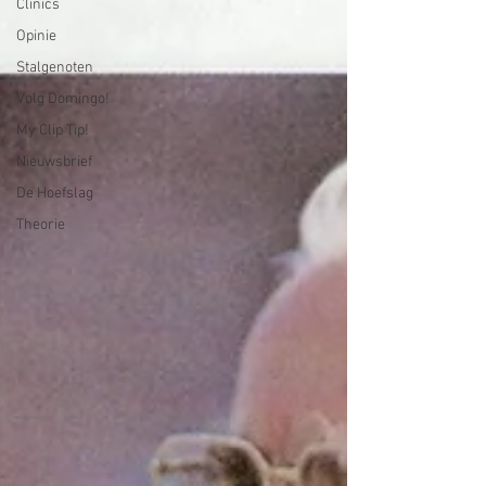
Clinics
Opinie
Stalgenoten
Volg Domingo!
My Clip Tip!
Nieuwsbrief
De Hoefslag
Theorie