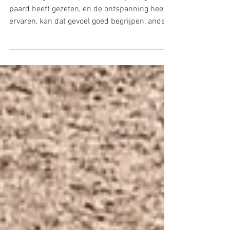
13 nov 2025
Opinie
"Plaatje rijden"
Alleen degene die op een werkelijk losgelaten
paard heeft gezeten, en de ontspanning heeft
ervaren, kan dat gevoel goed begrijpen, anders
blijft het een abstract begrip. En daar zit hem
nou precies de crux: omstanders kunnen wel
wát zien, maar nooit volledig ervaren wat er
onder de ruiter gebeurt.