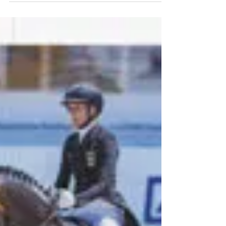
Henk Jan Vroom
14 jul 2025
Opinie
Schaduw
In de media rouleert een selecte groep van
succesvolle namen in de paardensport. Je
komt ze steeds weer tegen, de zogenaamde
“influencers”, die alle aandacht krijgen. Maar
er is nog een hele belangrijke groep, die buiten
de spotlights blijft: de echte
“paardenmensen”.