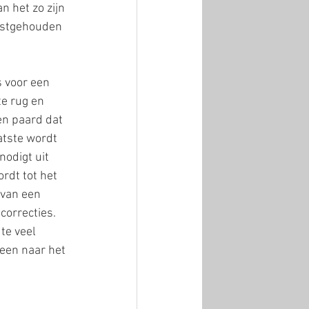
 het zo zijn 
vastgehouden 
s voor een 
e rug en 
en paard dat 
atste wordt 
nodigt uit 
rdt tot het 
 van een 
correcties. 
te veel 
leen naar het 