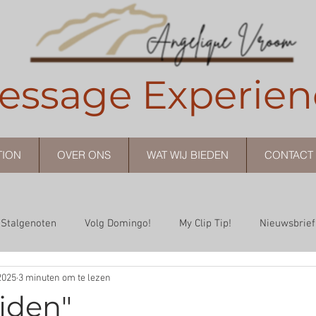
essage Experien
TION
OVER ONS
WAT WIJ BIEDEN
CONTACT 
Stalgenoten
Volg Domingo!
My Clip Tip!
Nieuwsbrief
2025
3 minuten om te lezen
ijden"