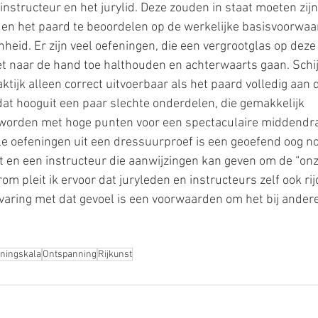
 instructeur en het jurylid. Deze zouden in staat moeten zij
n en het paard te beoordelen op de werkelijke basisvoorwaa
eid. Er zijn veel oefeningen, die een vergrootglas op deze 
et naar de hand toe halthouden en achterwaarts gaan. Schi
ktijk alleen correct uitvoerbaar als het paard volledig aan d
dat hooguit een paar slechte onderdelen, die gemakkelijk 
rden met hoge punten voor een spectaculaire middendraf
le oefeningen uit een dressuurproef is een geoefend oog no
kt en een instructeur die aanwijzingen kan geven om de “onz
om pleit ik ervoor dat juryleden en instructeurs zelf ook rij
aring met dat gevoel is een voorwaarden om het bij andere
iningskala
Ontspanning
Rijkunst