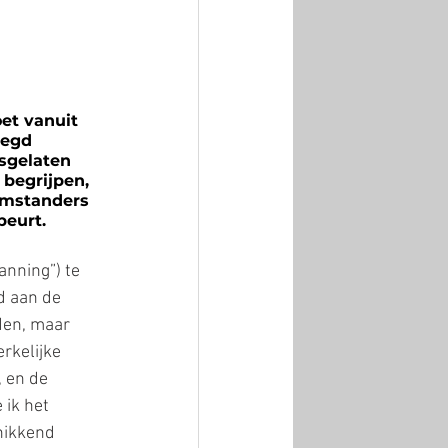
et vanuit 
zegd 
sgelaten 
begrijpen, 
 omstanders 
beurt.
anning”) te 
d aan de 
den, maar 
rkelijke 
 en de 
ik het 
nikkend 