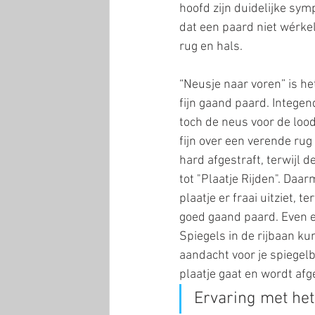
hoofd zijn duidelijke sy
dat een paard niet wérke
rug en hals.
“Neusje naar voren” is het
fijn gaand paard. Integen
toch de neus voor de lood
fijn over een verende rug
hard afgestraft, terwijl d
tot "Plaatje Rijden". Daa
plaatje er fraai uitziet,
goed gaand paard. Even ee
Spiegels in de rijbaan kun
aandacht voor je spiegelb
plaatje gaat en wordt afge
Ervaring met het