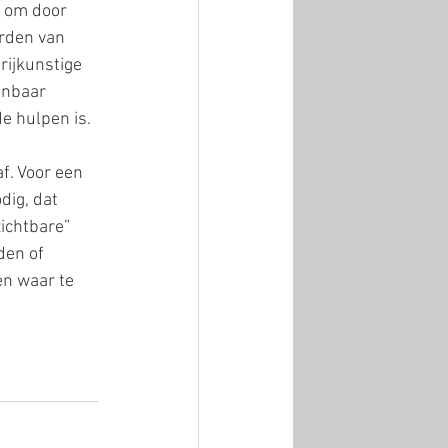
n om door 
rden van 
rijkunstige 
jnbaar 
e hulpen is. 
. Voor een 
dig, dat 
ichtbare” 
den of 
n waar te 