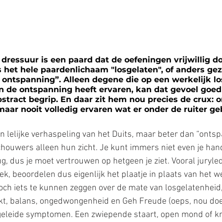
 dressuur is een paard dat de oefeningen vrijwillig do
s het hele paardenlichaam "losgelaten", of anders ge
ontspanning”. Alleen degene die op een werkelijk lo
n de ontspanning heeft ervaren, kan dat gevoel goed 
abstract begrip. En daar zit hem nou precies de crux:
aar nooit volledig ervaren wat er onder de ruiter ge
 lelijke verhaspeling van het Duits, maar beter dan “ontsp
ouwers alleen hun zicht. Je kunt immers niet even je han
g, dus je moet vertrouwen op hetgeen je ziet. Vooral juryle
ek, beoordelen dus eigenlijk het plaatje in plaats van het we
och iets te kunnen zeggen over de mate van losgelatenheid,
akt, balans, ongedwongenheid en Geh Freude (oeps, nou doe 
fgeleide symptomen. Een zwiepende staart, open mond of k