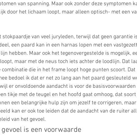
mptomen van spanning. Maar ook zonder deze symptomen kan
lijk door het lichaam loopt, maar alleen optisch- met een 
 stokpaardje van veel juryleden, terwijl dat geen garantie i
deel, een paard kan in een harnas lopen met een vastgezett
lijn hebben. Maar ook het tegenovergestelde is mogelijk, e
 loopt, maar met de neus toch iets achter de loodlijn. Dat la
e combinatie die in het frame loopt hoge punten scoort. Dat 
rmee bedoel ik dat er net zo lang aan het paard gesleuteld wo
 terwijl er onvoldoende aandacht is voor de basisvoorwaarden
n tikje met de teugel en het hoofd gaat omhoog, dat soort 
nen een belangrijke hulp zijn om jezelf te corrigeren, maar 
eeld kan er ook toe leiden dat de aandacht van de ruiter al
leid van het gevoel. 
 gevoel is een voorwaarde