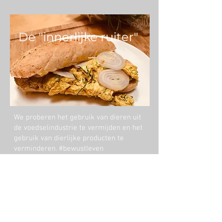
De "innerlijke ruiter"
We proberen het gebruik van dieren uit
de voedselindustrie te vermijden en het
gebruik van dierlijke producten te
verminderen. #bewustleven
Grazige weiden