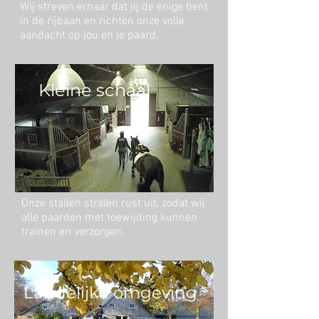
Wij streven ernaar dat jij de enige bent
in de rijbaan en richten onze volle
aandacht op jou en je paard.
Kleine schaal
Onze stallen stralen rust uit, zodat wij
alle paarden met toewijding kunnen
trainen en verzorgen.
Landelijke omgeving