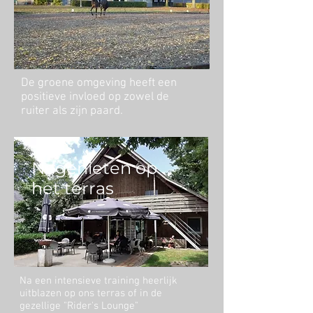
De groene omgeving heeft een
positieve invloed op zowel de
ruiter als zijn paard.
Nagenieten op
het terras
Na een intensieve training heerlijk
uitblazen op ons terras of in de
gezellige "Rider's Lounge"