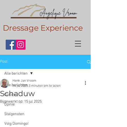
Dressage Experience
Post
Alle berichten
Henk Jan Vroom
Alle berichten
14 jul 2025
3 minuten om te lezen
Schaduw
Clinics
Bijgewerkt op:
15 jul 2025
Opinie
Stalgenoten
Volg Domingo!