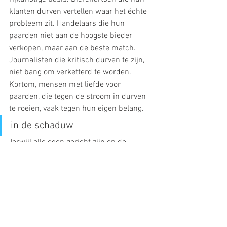
klanten durven vertellen waar het échte 
probleem zit. Handelaars die hun 
paarden niet aan de hoogste bieder 
verkopen, maar aan de beste match. 
Journalisten die kritisch durven te zijn, 
niet bang om verketterd te worden. 
Kortom, mensen met liefde voor 
paarden, die tegen de stroom in durven 
te roeien, vaak tegen hun eigen belang.
in de schaduw
Terwijl alle ogen gericht zijn op de 
winnaars in de ereronde zijn het  juist 
deze mensen die op de achtergrond het 
verschil maken.  Zij staan garant voor 
een eerlijke en paardvriendelijke sport 
en een mentaliteit die met de paarden 
meedenkt in plaats van ze als middel te 