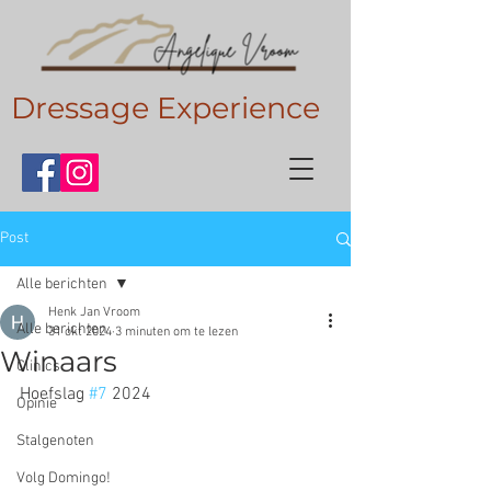
Dressage Experience
Post
Alle berichten
Henk Jan Vroom
Alle berichten
31 okt 2024
3 minuten om te lezen
Winaars
Clinics
Hoefslag 
#7
 2024
Opinie
Stalgenoten
Volg Domingo!