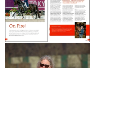
Toen de uitgever van De Hoefslag het 
magazine Dressuur had overgenomen, 
wilden zij natuurlijk ook één van de 
meest gelezen bijdragers aan hun 