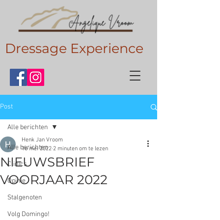
Dressage Experience
Post
Alle berichten
Henk Jan Vroom
Alle berichten
16 mei 2022
2 minuten om te lezen
NIEUWSBRIEF
Clinics
VOORJAAR 2022
Opinie
Stalgenoten
Volg Domingo!