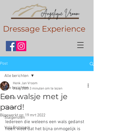
Dressage Experience
Post
Alle berichten
Henk Jan Vroom
Alle berichten
3 aug 2020
3 minuten om te lezen
Een walsje met je
Clinics
paard!
Opinie
Bijgewerkt op:
19 mrt 2022
Stalgenoten
Iedereen die weleens een wals gedanst 
Volg Domingo!
heeft weet dat het bijna onmogelijk is 