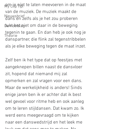
om je níet te laten meevoeren in de maat 
My Clip Tip!
van de muziek. De muziek maakt de 
Nieuwsbrief
dans en zelfs als je het zou proberen 
lukt het niet om daar in de beweging 
De Hoefslag
tegenin te gaan. En dan heb je ook nog je 
Theorie
danspartner, die flink zal tegenstribbelen 
als je elke beweging tegen de maat inzet.
Zelf ben ik het type dat op feestjes met 
aangeknepen billen naast de dansvloer 
zit, hopend dat niemand mij zal 
opmerken en zal vragen voor een dans. 
Maar de werkelijkheid is anders! Sinds 
enige jaren ben ik er achter dat ik best 
wel gevoel voor ritme heb en ook aanleg 
om te leren stijldansen. Dat kwam zo. Ik 
werd eens meegevraagd om te kijken 
naar een danswedstrijd en het leek me 