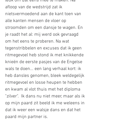
leuk om dat eens mee te maken. Na 
afloop van de wedstrijd zat ik 
nietsvermoedend aan de kant toen van 
alle kanten mensen de vloer op 
stroomden om een dansje te wagen. En 
je raadt het al: mij werd ook gevraagd 
om het eens te proberen. Na wat 
tegenstribbelen en excuses dat ik geen 
ritmegevoel heb stond ik met knikkende 
knieën de eerste pasjes van de Engelse 
wals te doen... een lang verhaal kort: ik 
heb dansles genomen, bleek weldegelijk 
ritmegevoel en losse heupen te hebben 
en kwam al vlot thuis met het diploma 
"zilver".  Ik dans nu niet meer, maar als ik 
op mijn paard zit beeld ik me weleens in 
dat ik weer een walsje dans en dat het 
paard mijn partner is.