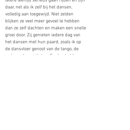
latere leeftijd serieus gaan rijden en zijn 
daar, net als ik zelf bij het dansen, 
volledig aan toegewijd. Niet zelden 
blijken ze veel meer gevoel te hebben 
dan ze zelf dachten en maken een snelle 
groei door. Zij genieten iedere dag van 
het dansen met hun paard, zoals ik op 
de dansvloer genoot van de tango, de 
wals en de quickstep. En dan hebben 
we het nog niet eens over de chachacha, 
de tango en de rumba!