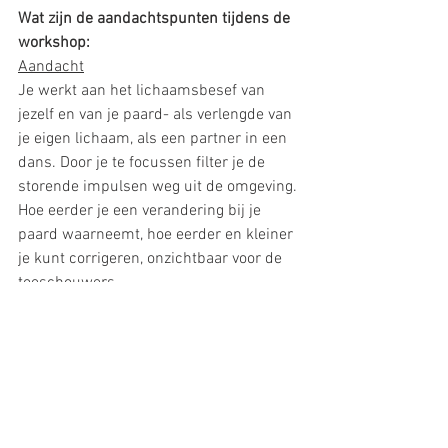
Wat zijn de aandachtspunten tijdens de 
workshop:
Aandacht
Je werkt aan het lichaamsbesef van 
jezelf en van je paard- als verlengde van 
je eigen lichaam, als een partner in een 
dans. Door je te focussen filter je de 
storende impulsen weg uit de omgeving. 
Hoe eerder je een verandering bij je 
paard waarneemt, hoe eerder en kleiner 
je kunt corrigeren, onzichtbaar voor de 
toeschouwers.
Lichaamshouding en souplesse
Door je ontspannen en alerte 
lichaamshouding ben je in staat om de 
bewegingen van je paard vrij door je 
lichaam te laten stromen, zonder 
blokkades.