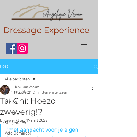
Dressage Experience
Post
Alle berichten
Henk Jan Vroom
Alle berichten
19 aug 2021
2 minuten om te lezen
Tai Chi: Hoezo
Clinics
zweverig!?
Opinie
Bijgewerkt op:
19 mrt 2022
Stalgenoten
"met aandacht voor je eigen 
Volg Domingo!